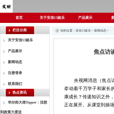
首页
关于安信13娱乐
产品展示
栏目分类
你的位置：
安信13娱乐
>
新闻动态
>
关于安信13娱乐
焦点访
产品展示
新闻动态
注册登录
央视网消息（焦点
联系我们
牵动着千万学子和家长
热点资讯
康成长？传递知识之外，
华尔街大佬Tepper：没想
正在展开。从课堂到操
到政策力度这