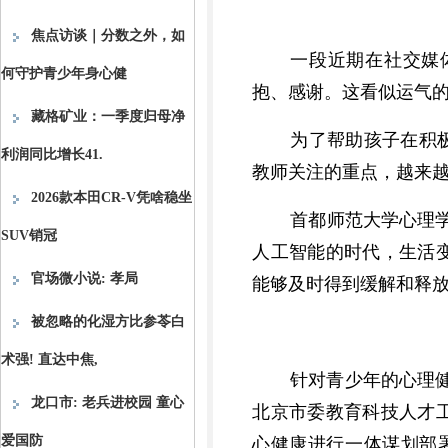
焦点访谈｜分数之外，如
一段近期在社交媒
何守护青少年身心健
抱、感谢。这看似运气
藏格矿业：一季度归母净
为了帮助孩子在积
利润同比增长41.
教师关注的重点，越来
2026款本田CR-V凭啥稳坐
首都师范大学心理
SUV销冠
人工智能的时代，生活
官场微小说: 孝局
能够及时得到缓解和释放
被忽略的化湿方比参苓白
术强! 直达中焦,
针对青少年的心理
龙口市: 老兵进校园 童心
北京市委教育科技人才
爱国防
心健康进行一体谋划部