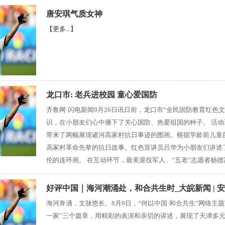
唐安琪气质女神
【更多...】
龙口市: 老兵进校园 童心爱国防
齐鲁网·闪电新闻9月26日讯日前，龙口市“全民国防教育红色
识，在小朋友们心中播下了关心国防、热爱祖国的种子。 活动
带来了两幅展现诸河高家村抗日事迹的图画。根据学龄前儿童
高家村革命先辈的抗日故事。红色宣讲员吕华为小朋友们讲述
伦的连环画。 在互动环节，最美退役军人、“五老”志愿者杨德
好评中国｜海河潮涌处，和合共生时_大皖新闻 | 
海河奔涌，文脉悠长。8月9日，“何以中国·和合共生”网络主题
一家”三个篇章，用精彩的表演和亲切的讲述，展现了天津多元