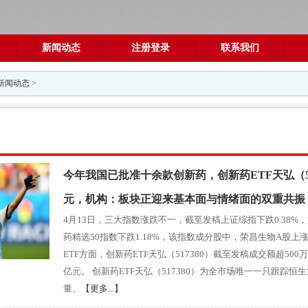
新闻动态
注册登录
联系我们
新闻动态
>
今年我国已批准十余款创新药，创新药ETF天弘（517
元，机构：板块正迎来基本面与情绪面的双重共振
4月13日，三大指数涨跌不一，截至发稿上证综指下跌0.38%，
药精选50指数下跌1.18%，该指数成分股中，荣昌生物A股上涨
ETF方面，创新药ETF天弘（517380）截至发稿成交额超500
亿元。 创新药ETF天弘（517380）为全市场唯一一只跟踪恒
量、
【更多...】