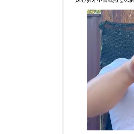
妹心切才不管锐杰怎么