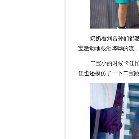
奶奶看到曾孙们都
宝激动地眼泪哗哗的流
二宝小的时候卡佳
佳也还模仿了一下二宝