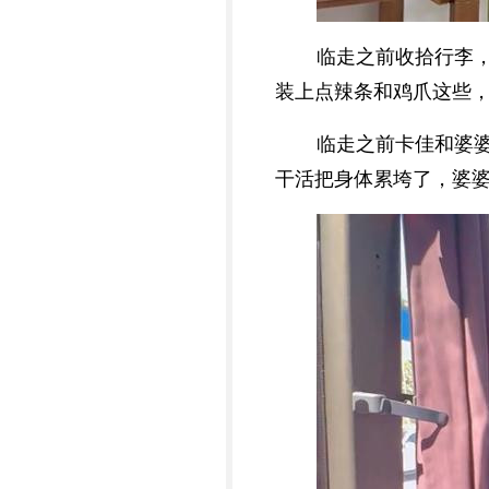
临走之前收拾行李
装上点辣条和鸡爪这些
临走之前卡佳和婆
干活把身体累垮了，婆