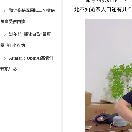
如今局势好转，卡
她不知道亲人们还有几
预计伤缺五周以上？揭秘
詹皇受伤内情
过年前, 能让自己“暴瘦一
圈”的5个行为
Altman：OpenAI高管们
辞职与公