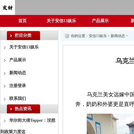
首页
关于安信13娱乐
产品展示
栏目分类
你的位置：
安信13娱乐
>
新闻动态
>
关于安信13娱乐
乌克兰
产品展示
新闻动态
注册登录
乌克兰美女远嫁中
联系我们
奔，奶奶和外婆更是直
热点资讯
华尔街大佬Tepper：没想
到政策力度这