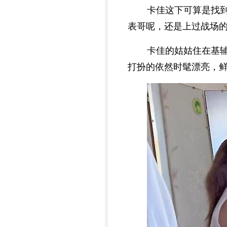
卡佳这下可算是找
表哥呢，还是上过战场
卡佳的姑姑住在基
打扮的依然时髦漂亮，