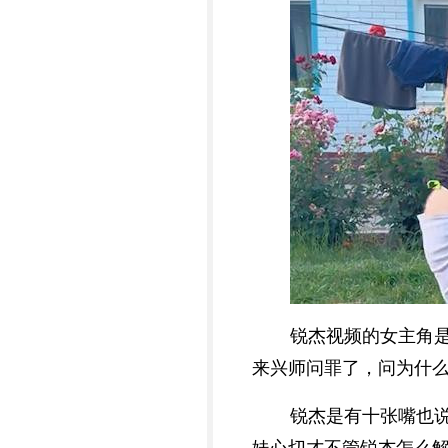
锐杰视频的女主角
来兴师问罪了，问为什
锐杰是有十张嘴也