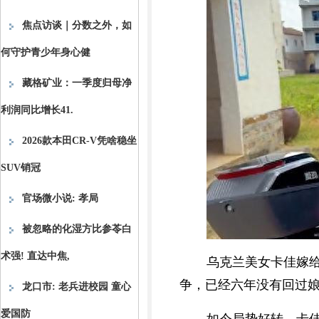
焦点访谈｜分数之外，如
何守护青少年身心健
藏格矿业：一季度归母净
利润同比增长41.
2026款本田CR-V凭啥稳坐
SUV销冠
官场微小说: 孝局
被忽略的化湿方比参苓白
术强! 直达中焦,
乌克兰美女卡佳嫁
争，已经六年没有回过
龙口市: 老兵进校园 童心
爱国防