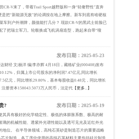
CR-V来了，带着Trail Sport越野版和一身“轻奢野性”直奔
绩硬是把“新能源无敌”的论调按在地上摩擦。新车到底有啥硬核
车到户外潮牌，颜值能打几分？ 现款CR-V的黑武士前脸已
男配了把瑞士军刀。轮毂换成飞机涡扇造型，跑起来自带“嗖
发布日期：2025-05-23
 文|杨洋 编|李亦辉 4月18日，藏格矿业(000408)发布
10.12%，归属上市公司股东的净利润7.47亿元,同比增长
5亿元，同比增长29.80%，基本每股收益0.48元，同比增长
注册资本158043.5073万人民币，法定代
【更多...】
贵?
发布日期：2025-05-19
使其具有极好的化学稳定性、极低的体膨胀系数、极高的耐
玻璃的机械性能、透紫外光谱性能以及透可见光及近红外光
的地位。 在半导体领域，高纯石英砂是制造芯片的重要战略
-芯片制造，各工序中使用的高纯石英材料主要包括硅片制造