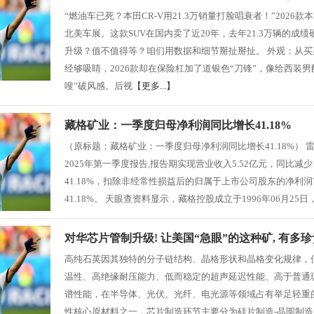
“燃油车已死？本田CR-V用21.3万销量打脸唱衰者！”2026款本田
北美车展。这款SUV在国内卖了近20年，去年21.3万辆的成
升级？值不值得等？咱们用数据和细节掰扯掰扯。 外观：从买菜
经够吸睛，2026款却在保险杠加了道银色“刀锋”，像给西装
嗖”破风感。后视
【更多...】
藏格矿业：一季度归母净利润同比增长41.18%
（原标题：藏格矿业：一季度归母净利润同比增长41.18%） 雷达财经
2025年第一季度报告,报告期实现营业收入5.52亿元，同比减少
41.18%，扣除非经常性损益后的归属于上市公司股东的净利润7.
41.18%。 天眼查资料显示，藏格控股成立于1996年06月25日，
对华芯片管制升级! 让美国“急眼”的这种矿, 有多珍
高纯石英因其独特的分子链结构、晶格形状和晶格变化规律，
温性、高绝缘耐压能力、低而稳定的超声延迟性能、高于普通
谱性能，在半导体、光伏、光纤、电光源等领域占有举足轻重
性核心原材料之一，芯片制造环节主要分为硅片制造-晶圆制造